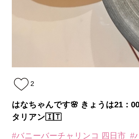
2
はなちゃんです🌸 きょうは21：0
タリアン🇮🇹
#バニーバーチャリンコ 四日市
#