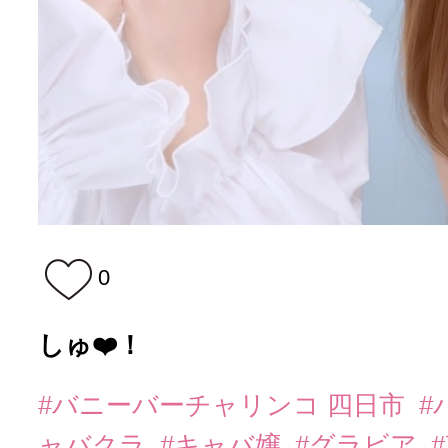
0
しゅ❤️！
#バニーバーチャリンコ 四日市
#
ャバクラ
#キャバ嬢
#グラビア