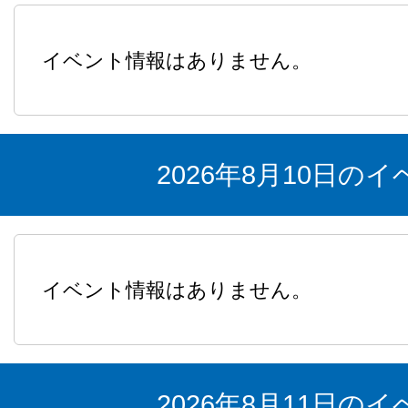
イベント情報はありません。
2026年8月10日の
イベント情報はありません。
2026年8月11日の