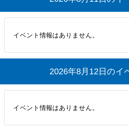
イベント情報はありません。
2026年8月12日の
イベント情報はありません。