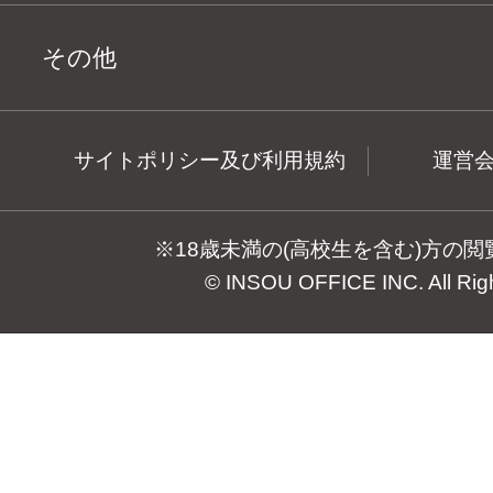
その他
サイトポリシー及び利用規約
運営
※18歳未満の(高校生を含む)方の
© INSOU OFFICE INC. All Rig