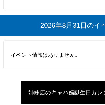
2026年8月31日の
イベント情報はありません。
姉妹店のキャバ嬢誕生日カレ