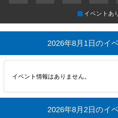
イベントあ
2026年8月1日の
イベント情報はありません。
2026年8月2日の