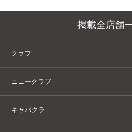
掲載全店舗
クラブ
ニュークラブ
キャバクラ