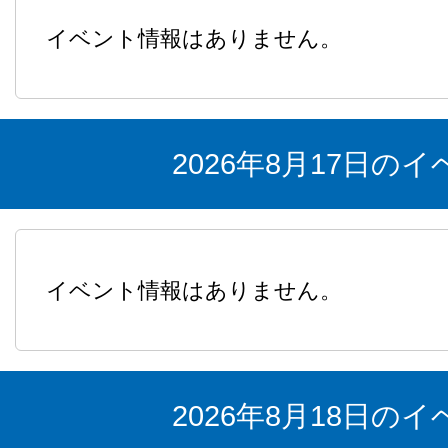
イベント情報はありません。
2026年8月17日の
イベント情報はありません。
2026年8月18日の