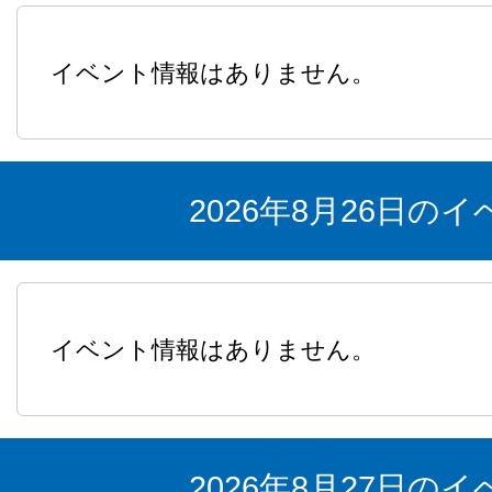
イベント情報はありません。
2026年8月26日の
イベント情報はありません。
2026年8月27日の