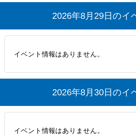
2026年8月29日の
イベント情報はありません。
2026年8月30日の
イベント情報はありません。