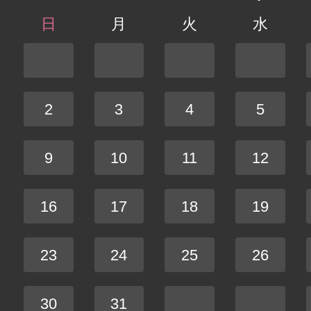
日
月
火
水
2
3
4
5
9
10
11
12
16
17
18
19
23
24
25
26
30
31