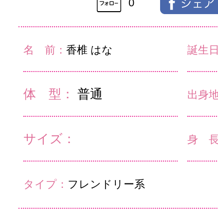
0
名 前：
香椎 はな
誕生
体 型：
普通
出身
サイズ：
身 
タイプ：
フレンドリー系